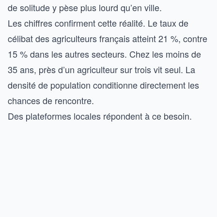
de solitude y pèse plus lourd qu’en ville.
Les chiffres confirment cette réalité. Le taux de
célibat des agriculteurs français atteint 21 %, contre
15 % dans les autres secteurs. Chez les moins de
35 ans, près d’un agriculteur sur trois vit seul. La
densité de population conditionne directement les
chances de rencontre.
Des plateformes locales répondent à ce besoin.
Vachement.fr cible explicitement le monde rural et
couvre toutes les régions, de la Bretagne à la vallée
de la Loire. La géolocalisation fine devient un
argument central pour les célibataires des petites
villes.
Cette dimension territoriale rejoint les