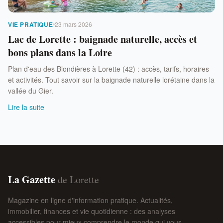
VIE PRATIQUE
23 mars 2026
Lac de Lorette : baignade naturelle, accès et
bons plans dans la Loire
Plan d'eau des Blondières à Lorette (42) : accès, tarifs, horaires
et activités. Tout savoir sur la baignade naturelle lorétaine dans la
vallée du Gier.
Lire la suite
La Gazette
de Lorette
Magazine en ligne d'information pratique. Actualités,
immobilier, finances et vie quotidienne : des analyses
accessibles pour mieux comprendre le monde qui vous