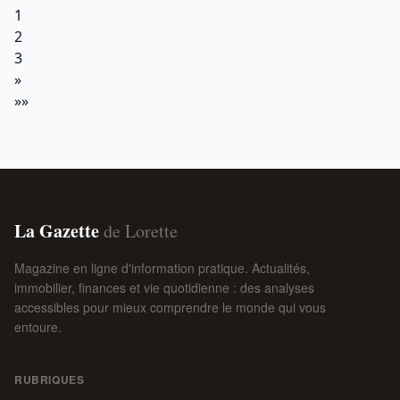
1
2
3
»
»»
La Gazette
de Lorette
Magazine en ligne d'information pratique. Actualités,
immobilier, finances et vie quotidienne : des analyses
accessibles pour mieux comprendre le monde qui vous
entoure.
RUBRIQUES